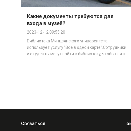
Какие документы требуются для
входа в музей?
2023-12-12 09:55:20
Библиотека Минцзянского университета
использует услугу "Все в одной карте".Сотрудники
и студенты могут зайти в библиотеку, чтобы взять
деньги с помощью карты кампуса, которая прошла
процедуру заимствования....
Связаться
о