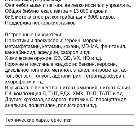
Она небольшая и легкая, ее легко носить и управлять.
Общая библиотека спектра > 13 000 видов и
библиотека спектра контрабанды > 3000 видов.
Поддержка нескольких языков
Встроенные библиотеки:
Наркотики и прекурсоры: героин, морфин,
метамфетамин, кетамин, кокаин, MD-MA, фен-танил,
каннабиноид, эфедрин, сафрол и т.д.
Химическое оружие: GB, GD, VX, HD и т.д.
Горячие и токсичные жидкости: бензин, керосин,
дизельное топливо, метанол, этанол, нитрометан, ас-
тон, бензол, толуол, ацетонитрил, тетрагидрофуран,
хлороформ и т.д.
Взрывчатые вещества: нитрат аммония, нитрат калия,
С4, композиция В, ТНТ, РДХ, ХМХ, ТНП, ТАТП и т.д.
Другие: крахмал, сахароза, витамин С, парацетамол,
анальгин, полиэтилен, полистирол и т.д.
Технические характеристики