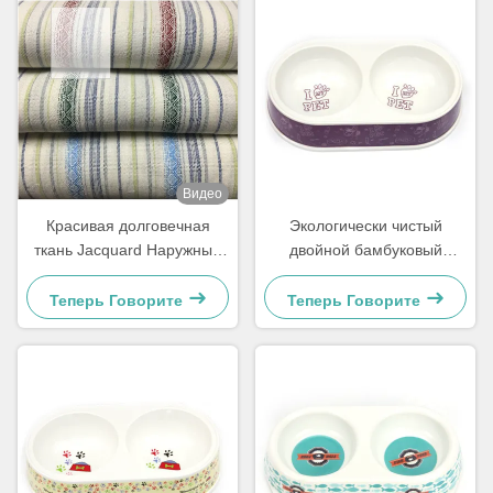
Видео
Красивая долговечная
Экологически чистый
ткань Jacquard Наружные
двойной бамбуковый
подушки Sunbrella ткань
портативный котёл для
собак и домашних
Теперь Говорите
Теперь Говорите
животных