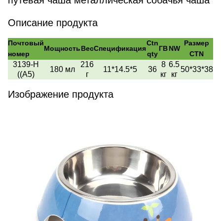
путевая чаша металлическая собачья чаша
Описание продукта
Почтовый
Ctn
Размер
Мощность
Вес
Спецификация
ГВ
NW
номер
qty
CTN
3139-H
216
8
6.5
180 мл
11*14.5*5
36
50*33*38
((A5)
г
кг
кг
Изображение продукта