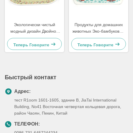
Экологически чистый
Продукты для домашних
модный дизайн Двойной
животных Эко-бамбуковые
бамбуковый питомец
волокна для собак
Теперь Говорите
Теперь Говорите
Быстрый контакт
Адрес:
тест R1oom 1601-1605, здание B, JiaTai International
Building, No41 Восточная четвертая кольцевая дорога,
район Чаоян, Пекин, Китай
ТЕЛЕФОН:
0086-731-6457244234