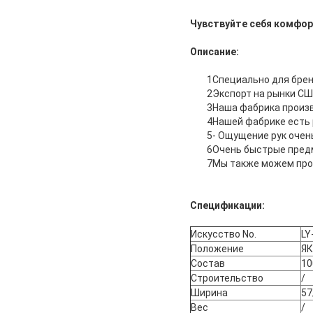
Чувствуйте себя комфо
Описание:
1Специально для брен
2Экспорт на рынки СШ
3Наша фабрика произв
4Нашей фабрике есть 
5- Ощущение рук очен
6Очень быстрые пред
7Мы также можем прои
Спецификации:
Искусство No.
LY
Положение
Я
Состав
10
Строительство
/
Ширина
57
Вес
/