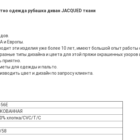
ртно одежда рубашка диван JACQUED ткани
дов.
А и Европы.
одит эти изделия уже более 10 лет, имеют большой опыт работы 
разные типы дизайна и цвета для этой пряжи окрашенных узоров 
ь приятно.
меты для одежды и пальто.
зводить цвет и дизайн по запросу клиента.
-56E
ККОВАННАЯ
0% хлопка/CVC/T/C
/58