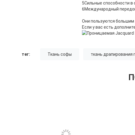
5Сильные способности в 
6Международный передов
Они пользуются большим 
Если у вас есть дополнит
тег:
Ткань софы
ткань драпирования m
П