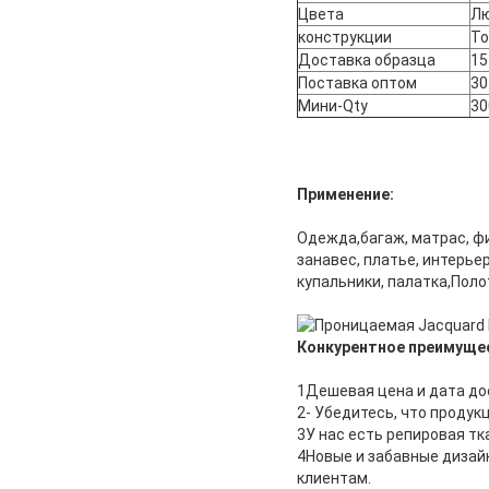
Цвета
Лю
конструкции
То
Доставка образца
15
Поставка оптом
30
Мини-Qty
30
Применение:
Одежда,багаж, матрас, фи
занавес, платье, интерьер
купальники, палатка,Поло
Конкурентное преимуще
1Дешевая цена и дата до
2- Убедитесь, что продук
3У нас есть репировая тк
4Новые и забавные дизай
клиентам.