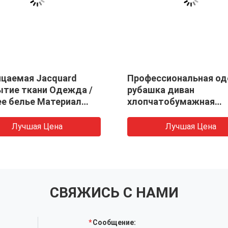
ртная хлопчатовая /
Удобная хлопчатовая 
стерная ткань для
полиэстерная уникаль
шней мебели
напольная ткань Дом
текстильная ткань
Лучшая Цена
Лучшая Цена
СВЯЖИСЬ С НАМИ
Сообщение: