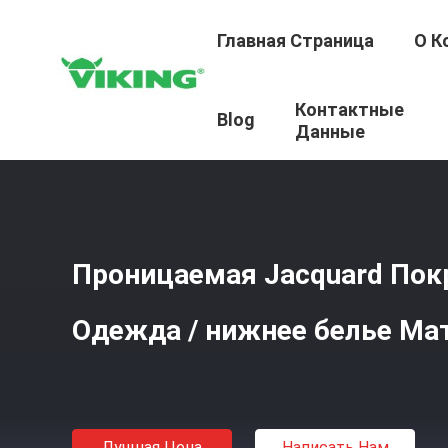
Главная Страница
О К
Контактные
Главная Страница
/
Продукция
/
Ткань Для Напольны
Blog
Данные
Проницаемая Jacquard Пок
Одежда / нижнее белье Ма
Лучшая Цена
Написать Нам