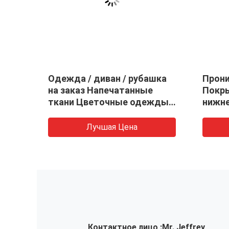
ая
Белая Jacquard Покрытка
Комфо
ткань свадебное платье
полиэ
ткань, ширина 57 " / 58 "
дома
Лучшая Цена
Контактное лицо :
Mr. Jeffrey