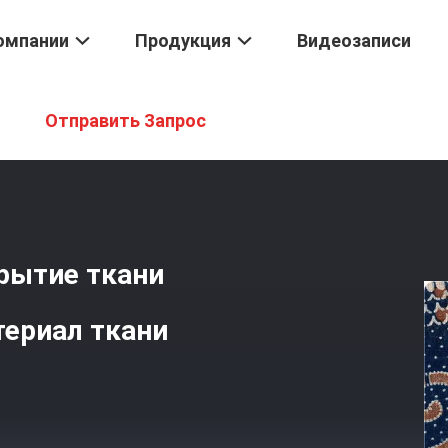
омпании
Продукция
Видеозаписи
х Покрытий Из Жакарда
/
Проницаемая Jacquard Покрытие Ткани 
Отправить Запрос
рытие ткани
териал ткани